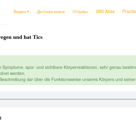
Видео
Детская книга
Отзывы
SBS Atlas
Practit
egen und hat Tics
n Symptome, spür- und sichtbare Körperreaktionen, sehr genau bestim
dnet werden.
e Beschreibung dar über die Funktionsweise unseres Körpers und seine
t