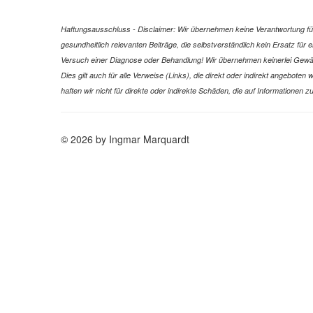
Haftungsausschluss - Disclaimer: Wir übernehmen keine Verantwortung für 
gesundheitlich relevanten Beiträge, die selbstverständlich kein Ersatz fü
Versuch einer Diagnose oder Behandlung! Wir übernehmen keinerlei Gewähr f
Dies gilt auch für alle Verweise (Links), die direkt oder indirekt angebote
haften wir nicht für direkte oder indirekte Schäden, die auf Informatione
© 2026 by Ingmar Marquardt