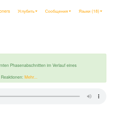
ioners
Углубить
Сообщения
Языки (18)
mten Phasenabschnitten im Verlauf eines
r Reaktionen:
Mehr...