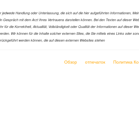
jedwede Handlung oder Unterlassung, die sich auf die hier aufgeführten Informationen, Mein
r ein Gespräch mit dem Arzt Ihres Vertrauens darstellen können. Bei den Texten auf dieser 
ür die Korrektheit, Aktualität, Vollständigkeit oder Qualität der Informationen auf dieser W
n werden. Wir können für die Inhalte solcher externen Sites, die Sie mittels eines Links oder
n zurückgeführt werden können, die auf diesen externen Websites stehen
Обзор
отпечаток
Политика К