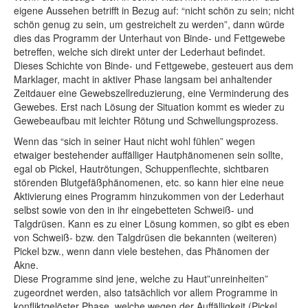
eigene Aussehen betrifft in Bezug auf: “nicht schön zu sein; nicht
schön genug zu sein, um gestreichelt zu werden”, dann würde
dies das Programm der Unterhaut von Binde- und Fettgewebe
betreffen, welche sich direkt unter der Lederhaut befindet.
Dieses Schichte von Binde- und Fettgewebe, gesteuert aus dem
Marklager, macht in aktiver Phase langsam bei anhaltender
Zeitdauer eine Gewebszellreduzierung, eine Verminderung des
Gewebes. Erst nach Lösung der Situation kommt es wieder zu
Gewebeaufbau mit leichter Rötung und Schwellungsprozess.
Wenn das “sich in seiner Haut nicht wohl fühlen” wegen
etwaiger bestehender auffälliger Hautphänomenen sein sollte,
egal ob Pickel, Hautrötungen, Schuppenflechte, sichtbaren
störenden Blutgefäßphänomenen, etc. so kann hier eine neue
Aktivierung eines Programm hinzukommen von der Lederhaut
selbst sowie von den in ihr eingebetteten Schweiß- und
Talgdrüsen. Kann es zu einer Lösung kommen, so gibt es eben
von Schweiß- bzw. den Talgdrüsen die bekannten (weiteren)
Pickel bzw., wenn dann viele bestehen, das Phänomen der
Akne.
Diese Programme sind jene, welche zu Haut”unreinheiten”
zugeordnet werden, also tatsächlich vor allem Programme in
konfliktgelöster Phase, welche wegen der Auffälligkeit (Pickel,