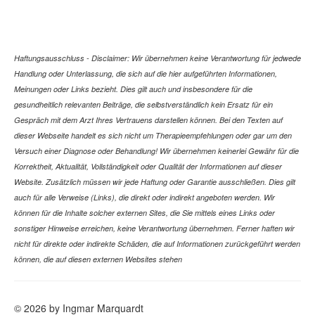
Haftungsausschluss - Disclaimer: Wir übernehmen keine Verantwortung für jedwede
Handlung oder Unterlassung, die sich auf die hier aufgeführten Informationen,
Meinungen oder Links bezieht. Dies gilt auch und insbesondere für die
gesundheitlich relevanten Beiträge, die selbstverständlich kein Ersatz für ein
Gespräch mit dem Arzt Ihres Vertrauens darstellen können. Bei den Texten auf
dieser Webseite handelt es sich nicht um Therapieempfehlungen oder gar um den
Versuch einer Diagnose oder Behandlung! Wir übernehmen keinerlei Gewähr für die
Korrektheit, Aktualität, Vollständigkeit oder Qualität der Informationen auf dieser
Website. Zusätzlich müssen wir jede Haftung oder Garantie ausschließen. Dies gilt
auch für alle Verweise (Links), die direkt oder indirekt angeboten werden. Wir
können für die Inhalte solcher externen Sites, die Sie mittels eines Links oder
sonstiger Hinweise erreichen, keine Verantwortung übernehmen. Ferner haften wir
nicht für direkte oder indirekte Schäden, die auf Informationen zurückgeführt werden
können, die auf diesen externen Websites stehen
© 2026 by Ingmar Marquardt