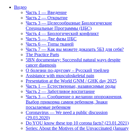
Видео
Часть 1 — Введение
Часть 2 — Открытие
Часть 3 — Целесообразные Биологические
Специальные Программы (ЦБС)
Часть 4 — Биологический конфликт
Часть 5 — Две фазы ЦБС
Часть 6 — Типы тканей
Часть 7 — Как вы можете доказать 5БЗ для себя?
The Practice Parts
5BN documentary: Successful natural ways despite
cancer diagnosis
О болезни по-другому – Русский трейлер
Assistance with musculoskeletal pain
Presentation at the World GNM / GHK day 2025
Часть 1 — Естественные, назависимые роды
Часть 2 — Заботливое воспитание
Часть 3 — Сообщение о желании опорожнения,
Выбор прикорма самим ребенком, Знаки
посылаемые ребенком
Coronavirus — We need a public discussion
(29.03.2020)
Do YOU know these top 10 corona facts? (23.01.2021)
Series: About the Motives of the Unvaccinated (January