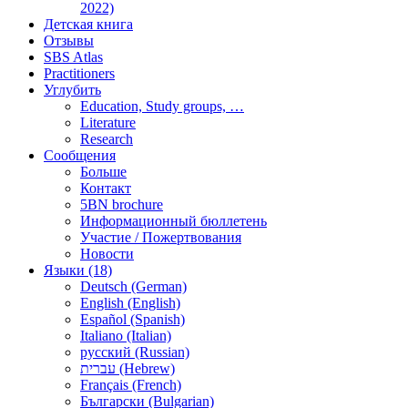
2022)
Детская книга
Отзывы
SBS Atlas
Practitioners
Углубить
Education, Study groups, …
Literature
Research
Сообщения
Больше
Контакт
5BN brochure
Информационный бюллетень
Участие / Пожертвования
Новости
Языки (18)
Deutsch (German)
English (English)
Español (Spanish)
Italiano (Italian)
русский (Russian)
עברית (Hebrew)
Français (French)
Български (Bulgarian)