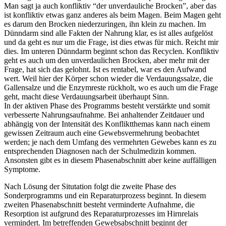
Man sagt ja auch konfliktiv “der unverdauliche Brocken”, aber das
ist konfliktiv etwas ganz anderes als beim Magen. Beim Magen geht
es darum den Brocken niederzuringen, ihn klein zu machen. Im
Dünndarm sind alle Fakten der Nahrung klar, es ist alles aufgelöst
und da geht es nur um die Frage, ist dies etwas für mich. Reicht mir
dies. Im unteren Dünndarm beginnt schon das Recyclen. Konfliktiv
geht es auch um den unverdaulichen Brocken, aber mehr mit der
Frage, hat sich das gelohnt. Ist es rentabel, war es den Aufwand
wert. Weil hier der Körper schon wieder die Verdauungssalze, die
Gallensalze und die Enzymreste rückholt, wo es auch um die Frage
geht, macht diese Verdauungsarbeit überhaupt Sinn.
In der aktiven Phase des Programms besteht verstärkte und somit
verbesserte Nahrungsaufnahme. Bei anhaltender Zeitdauer und
abhängig von der Intensität des Konfliktthemas kann nach einem
gewissen Zeitraum auch eine Gewebsvermehrung beobachtet
werden; je nach dem Umfang des vermehrten Gewebes kann es zu
entsprechenden Diagnosen nach der Schulmedizin kommen.
Ansonsten gibt es in diesem Phasenabschnitt aber keine auffälligen
Symptome.
Nach Lösung der Situtation folgt die zweite Phase des
Sonderprogramms und ein Reparaturprozess beginnt. In diesem
zweiten Phasenabschnitt besteht verminderte Aufnahme, die
Resorption ist aufgrund des Reparaturprozesses im Hirnrelais
vermindert. Im betreffenden Gewebsabschnitt beginnt der