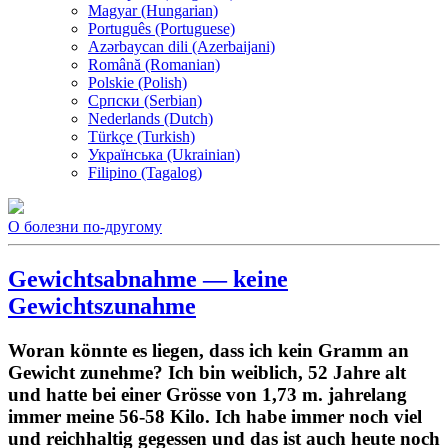
Magyar (Hungarian)
Português (Portuguese)
Azərbaycan dili (Azerbaijani)
Română (Romanian)
Polskie (Polish)
Српски (Serbian)
Nederlands (Dutch)
Türkçe (Turkish)
Українська (Ukrainian)
Filipino (Tagalog)
О болезни по-другому
Gewichtsabnahme — keine
Gewichtszunahme
Woran könnte es liegen, dass ich kein Gramm an
Gewicht zunehme? Ich bin weiblich, 52 Jahre alt
und hatte bei einer Grösse von 1,73 m. jahrelang
immer meine 56-58 Kilo. Ich habe immer noch viel
und reichhaltig gegessen und das ist auch heute noch