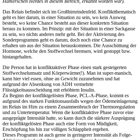
Hamerschen Herdes in diesem Bereich, erkannt worden war).
Das Relais befindet sich im Großhirnrindenfeld. Konfliktthematisch
geht es hier darum, in einer Situation zu sein, wo kein Ausweg
besteht, wo keine Chance besteht aus dieser konkreten Situation
heraus zu kommen. Im Prinzip: mit der Situation in einer Sackgasse
zu sein, wo nichts anderes mehr geht. Bei der Aktivierung des
Sonderprogramms geht es darum, doch noch eine Chance zu
erhalten um aus der Situation herauskommen. Die Ausschüttung der
Hormone, welche den Stoffwechsel bremsen, wird gestoppt bzw.
hintangehalten.
Die Person hat in konfliktaktiver Phase einen stark gesteigerten
Stoffwechselumsatz und Körperwärme(!). Man ist super-manisch,
kann hier viel essen, ohne an Gewicht zuzunehmen und hat
aufgrund der Absenkung von ADH vermehrte
Flüssigkeitsausscheidung mit erhöhtem Insulin.
Zu Beginn der konfliktgelösten Phase, PCL-A-Phase, kommt es
aufgrund des starken Funktionsausfalls wegen der Ödemeinlagerung
im Relais im Hirn zu einem Zusammenbruch der Thermoregulation
und zu Untertemperatur. Wenn die konfliktaktive Phase zuvor eine
ausgeprägte Intensität hatte, so kann durch die stärkere Ausprägung
der konfliktgelösten Phase auch eine Form von Müdigkeit,
Erschöpfung bis hin zur völligen Schlappheit ergeben.
Dieses Programm ist auch gerne in geringerer Intensität als Folge-