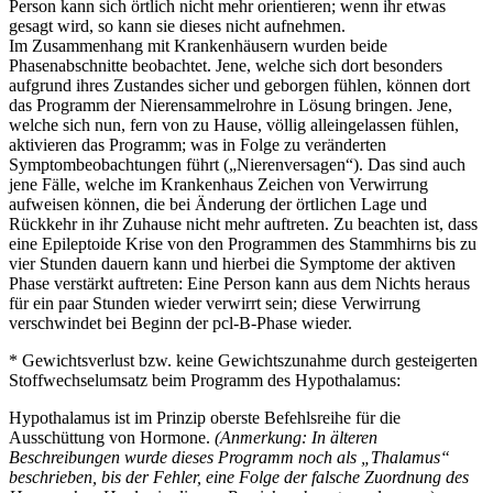
Person kann sich örtlich nicht mehr orientieren; wenn ihr etwas
gesagt wird, so kann sie dieses nicht aufnehmen.
Im Zusammenhang mit Krankenhäusern wurden beide
Phasenabschnitte beobachtet. Jene, welche sich dort besonders
aufgrund ihres Zustandes sicher und geborgen fühlen, können dort
das Programm der Nierensammelrohre in Lösung bringen. Jene,
welche sich nun, fern von zu Hause, völlig alleingelassen fühlen,
aktivieren das Programm; was in Folge zu veränderten
Symptombeobachtungen führt („Nierenversagen“). Das sind auch
jene Fälle, welche im Krankenhaus Zeichen von Verwirrung
aufweisen können, die bei Änderung der örtlichen Lage und
Rückkehr in ihr Zuhause nicht mehr auftreten. Zu beachten ist, dass
eine Epileptoide Krise von den Programmen des Stammhirns bis zu
vier Stunden dauern kann und hierbei die Symptome der aktiven
Phase verstärkt auftreten: Eine Person kann aus dem Nichts heraus
für ein paar Stunden wieder verwirrt sein; diese Verwirrung
verschwindet bei Beginn der pcl-B-Phase wieder.
* Gewichtsverlust bzw. keine Gewichtszunahme durch gesteigerten
Stoffwechselumsatz beim Programm des Hypothalamus:
Hypothalamus ist im Prinzip oberste Befehlsreihe für die
Ausschüttung von Hormone.
(Anmerkung: In älteren
Beschreibungen wurde dieses Programm noch als „Thalamus“
beschrieben, bis der Fehler, eine Folge der falsche Zuordnung des