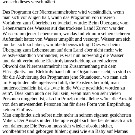
wo sich dieses verschmälert.
Das Programm der Nierensammelrohre wird verständlich, wenn
man sich vor Augen hält, wann das Programm von unseren
Vorfahren zum Überleben entwickelt wurde: Beim Übergang vom
Lebensraum des Wassers auf das trockene Land! Zuvor war der
Wasserraum jener Lebensraum, wo das Individuum seinen sicheren
Aufenthalt hatte; von Wasser umspült und versorgt. Wasser um sich
und bei sich zu haben, war überlebenswichtig! Dies war beim
Übergang zum Lebensraum auf dem Land aber nicht mehr wie
selbstverständlich vorhanden; es war nun notwendig die Wasser-
und damit verbundene Elektrolytausscheidung zu reduzieren.
Obwohl das Nierensammelrohr im Zusammenhang mit dem
Flüssigkeits- und Elektrolythaushalt im Organismus steht, so sind es
für die Aktivierung des Programms jene Situationen, wo man sich
im Empfinden alleingelassen fühlt, die Existenz bedroht, man
mutterseelenallein ist, als „wie in die Wüste geschickt worden zu
sein“. Dies kann auch der Fall sein, wenn man von sehr vielen
Personen umgeben ist, also im Prinzip nicht alleine wäre; die Anzahl
von den anwesenden Personen hat für diese Form von Empfindung
keinen Einfluss.
Man empfindet sich selbst nicht mehr in seinem eigenen gesicherten
Milieu. Der Ansatz in der Therapie ergibt sich hierbei demnach auch
von daheraus: Die Person muss sich wieder absolut sicher,
wohlbehütet und geborgen fühlen; quasi wie ein Baby auf Mamas