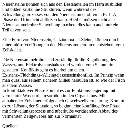
Nierensteine können sich aus den Bestandteilen im Harn ausbilden
und bilden kristalline Strukturen, wenn während des
Schwellungsprozesses von den Nierensammelrohren in PCL-A-
Phase der Urin nicht abfließen kann. Hierbei müssen nicht alle
Nierensammelrohre Schwellung machen, dies kann auch nur ein
Teil davon sein.
Eine Form von Nierenstein, Calziumoxolat-Steine, können durch
tuberkulöse Verkäsung an den Nierensammelrohren entstehen, vom
Zellskelett.
Die Nierensammelrohre sind zuständig für die Regulierung des
Wasser- und Elektrolythaushaltes und werden vom Stammhirn
gesteuert. Konfliktiv geht es hierbei um einen
Existenz-/Flüchtlings-/Alleingelassenseinskonflikt. Im Prinzip wenn
man quasi aus seinem sicheren Milieu heraußen ist, so wie der Fisch
aus dem Wasser.
In konfliktaktiver Phase kommt es zur Funktionssteigerung mit
vermehrter Wasserrückresorption in den Organismus. Mit
anhaltender Zeitdauer erfolgt auch Gewebszellvermehrung. Kommt
es zur Lösung der Situation, so beginnt eine konfliktgelöste Phase
mit Schwellungsprozess und tuberkulös verkäsenden Abbau des
vermehrten Zellgewebes hin zur Normalität.
Quellen: