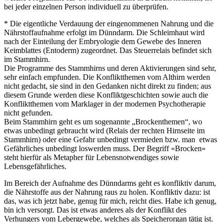
bei jeder einzelnen Person individuell zu überprüfen.
* Die eigentliche Verdauung der eingenommenen Nahrung und die
Nährstoffaufnahme erfolgt im Dünndarm. Die Schleimhaut wird
nach der Einteilung der Embryologie dem Gewebe des Inneren
Keimblattes (Entoderm) zugeordnet. Das Steuerrelais befindet sich
im Stammhirn.
Die Programme des Stammhirns und deren Aktivierungen sind sehr,
sehr einfach empfunden. Die Konfliktthemen vom Althirn werden
nicht gedacht, sie sind in den Gedanken nicht direkt zu finden; aus
diesem Grunde werden diese Konfliktgeschichten sowie auch die
Konfliktthemen vom Marklager in der modernen Psychotherapie
nicht gefunden.
Beim Stammhirn geht es um sogenannte „Brockenthemen“, wo
etwas unbedingt gebraucht wird (Relais der rechten Hirnseite im
Stammhirn) oder eine Gefahr unbedingt vermieden bzw. man etwas
Gefährliches unbedingt loswerden muss. Der Begriff «Brocken»
steht hierfür als Metapher für Lebensnotwendiges sowie
Lebensgefährliches.
Im Bereich der Aufnahme des Dünndarms geht es konfliktiv darum,
die Nährstoffe aus der Nahrung raus zu holen. Konfliktiv dazu: ist
das, was ich jetzt habe, genug für mich, reicht dies. Habe ich genug,
bin ich versorgt. Das ist etwas anderes als der Konflikt des
Verhungers vom Lebergewebe, welches als Speicherorgan tätig ist.