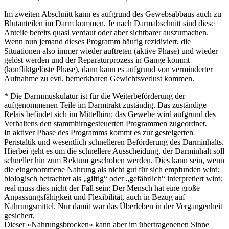
Im zweiten Abschnitt kann es aufgrund des Gewebsabbaus auch zu
Blutanteilen im Darm kommen. Je nach Darmabschnitt sind diese
Anteile bereits quasi verdaut oder aber sichtbarer auszumachen.
Wenn nun jemand dieses Programm häufig rezidiviert, die
Situationen also immer wieder auftreten (aktive Phase) und wieder
gelöst werden und der Reparaturprozess in Gange kommt
(konfliktgelöste Phase), dann kann es aufgrund von verminderter
Aufnahme zu evtl. bemerkbaren Gewichtsverlust kommen.
* Die Darmmuskulatur ist für die Weiterbeförderung der
aufgenommenen Teile im Darmtrakt zuständig. Das zuständige
Relais befindet sich im Mittelhirn; das Gewebe wird aufgrund des
Verhaltens den stammhirngesteuerten Programmen zugeordnet.
In aktiver Phase des Programms kommt es zur gesteigerten
Peristaltik und wesentlich schnelleren Beförderung des Darminhalts.
Hierbei geht es um die schnellere Ausscheidung, der Darminhalt soll
schneller hin zum Rektum geschoben werden. Dies kann sein, wenn
die eingenommene Nahrung als nicht gut für sich empfunden wird;
biologisch betrachtet als „giftig“ oder „gefährlich“ interpretiert wird;
real muss dies nicht der Fall sein: Der Mensch hat eine große
Anpassungsfähigkeit und Flexibilität, auch in Bezug auf
Nahrungsmittel. Nur damit war das Überleben in der Vergangenheit
gesichert.
Dieser «Nahrungsbrocken» kann aber im übertragenenen Sinne