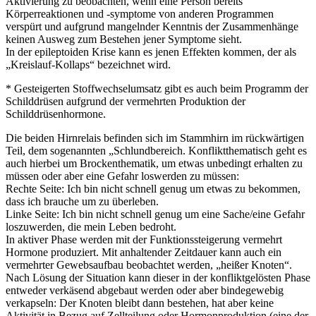
Aktivierung zu beobachten, wenn eine Person bereits
Körperreaktionen und -symptome von anderen Programmen
verspürt und aufgrund mangelnder Kenntnis der Zusammenhänge
keinen Ausweg zum Bestehen jener Symptome sieht.
In der epileptoiden Krise kann es jenen Effekten kommen, der als
„Kreislauf-Kollaps“ bezeichnet wird.
* Gesteigerten Stoffwechselumsatz gibt es auch beim Programm der
Schilddrüsen aufgrund der vermehrten Produktion der
Schilddrüsenhormone.
Die beiden Hirnrelais befinden sich im Stammhirn im rückwärtigen
Teil, dem sogenannten „Schlundbereich. Konfliktthematisch geht es
auch hierbei um Brockenthematik, um etwas unbedingt erhalten zu
müssen oder aber eine Gefahr loswerden zu müssen:
Rechte Seite: Ich bin nicht schnell genug um etwas zu bekommen,
dass ich brauche um zu überleben.
Linke Seite: Ich bin nicht schnell genug um eine Sache/eine Gefahr
loszuwerden, die mein Leben bedroht.
In aktiver Phase werden mit der Funktionssteigerung vermehrt
Hormone produziert. Mit anhaltender Zeitdauer kann auch ein
vermehrter Gewebsaufbau beobachtet werden, „heißer Knoten“.
Nach Lösung der Situation kann dieser in der konfliktgelösten Phase
entweder verkäsend abgebaut werden oder aber bindegewebig
verkapseln: Der Knoten bleibt dann bestehen, hat aber keine
Aktivität in Bezug auf Zellteilung oder Hormonproduktion (eine der