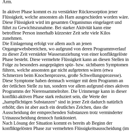
Arm.
In aktiver Phase kommt es zu verstärkter Rückresorption jener
Flüssigkeit, welche ansonsten als Harn ausgeschieden worden wäre.
Diese Flüssigkeit wird im gesamten Organismus eingelagert und
führt zu Gewichtszunahme. Bei starker Aktivität kann eine
betroffene Person innerhalb kürzester Zeit sehr viele Kilos
zunehmen.
Die Einlagerung erfolgt vor allem auch an jenen
Organgewebsbereichen, wo aufgrund von deren Programmverlauf
zu dieser Zeit verstärkte Wasseranziehung von einer konfliktgelöste
Phase besteht. Diese vermehrte Flüssigkeit kann an diesen Stellen in
Folge zu besonders ausgeprägten spür- bzw. sichtbaren Symptomen
führen, welche ansonsten gar nicht aufgetreten wären (etwa
Schmerzen beim Knochenprozess, große Schwellungsprozesse).
Diese Symptome haben demnach weniger mit dem Programm an
der örtlichen Stelle zu tun, sondern vor allem aufgrund eines aktiven
Programms der Nierensammelrohre. Die Urinmenge kann in dieser
konflikt-aktiven Phase stark reduziert sein, die Werte der
„harnpflichtigen Substanzen“ sind in jener Zeit dadurch natürlich
erhöht; dies ist aber auch ein deutliches Zeichen, dass die
Ausscheidung der entsprechenden Substanzen trotz verminderter
Urinausscheidung dennoch funktioniert.
Nach Lösung der Situation kommt es bereits ab Beginn der
konfliktgelösten Phase zur vermehrten Flüssigkeitsausscheidung (im