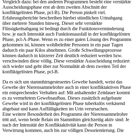
Vergleich dazu: bei den anderen Programmen besteht eine verstärkte
Ausscheidungsphase erst ab dem zweiten Abschnitt der
konfliktgelösten Phase, pcl-B). Die Person pinkelt viel.
Erfahrungsberichte beschreiben hierbei stündlichen Urinabgang
über mehrere Stunden hinweg. Dieser sehr verstärkte
Flüssigkeitsabgang ist bedingt durch die Funktionsverminderung
bzw. je nach Intensität auch Funktionsausfall in der konfliktgelösten
Phase, pcl-A-Phase. Wenn es zu einer guten Lösung des Programms
gekommen ist, können wohlbeleibte Personen in ein paar Tagen
dadurch ein paar Kilos abnehmen. Große Schwellungsprozesse
können dadurch in kürzerer Zeit deutlich reduziert werden bzw.
verschwinden diese völlig. Diese verstärkte Ausscheidung reduziert
sich wieder und geht über zur Normalität ab dem zweiten Teil der
konfliktgelösten Phase, pcl-B.
Da es sich um stammhirngesteuertes Gewebe handelt, weist das
Gewebe der Nierensammelrohre auch in einer konfliktaktiven Phase
ein entsprechendes Verhalten auf: Mit anhaltender Zeitdauer kommt
es zu vermehrtem Gewebsaufbau. Dieses zusätzlich aufgebaute
Gewebe wird in der konfliktgelösten Phase tuberkulös verkäsend
abgebaut und kann Auffälligkeiten im Urin verursachen.
Eine weitere Besonderheit des Programms der Nierensammelrohre
tritt auf, wenn beide Relais im Stammhirn gleichzeitig aktiv sind: Je
nach der Intensität der Konfliktaktivität kann die Person in
Verwirrung kommen, auch bis zur völligen Desorientierung. Die