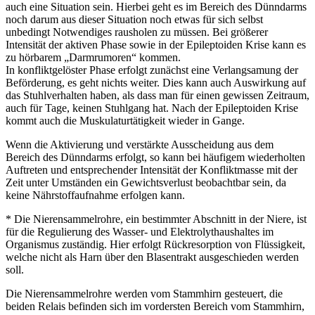
auch eine Situation sein. Hierbei geht es im Bereich des Dünndarms
noch darum aus dieser Situation noch etwas für sich selbst
unbedingt Notwendiges rausholen zu müssen. Bei größerer
Intensität der aktiven Phase sowie in der Epileptoiden Krise kann es
zu hörbarem „Darmrumoren“ kommen.
In konfliktgelöster Phase erfolgt zunächst eine Verlangsamung der
Beförderung, es geht nichts weiter. Dies kann auch Auswirkung auf
das Stuhlverhalten haben, als dass man für einen gewissen Zeitraum,
auch für Tage, keinen Stuhlgang hat. Nach der Epileptoiden Krise
kommt auch die Muskulaturtätigkeit wieder in Gange.
Wenn die Aktivierung und verstärkte Ausscheidung aus dem
Bereich des Dünndarms erfolgt, so kann bei häufigem wiederholten
Auftreten und entsprechender Intensität der Konfliktmasse mit der
Zeit unter Umständen ein Gewichtsverlust beobachtbar sein, da
keine Nährstoffaufnahme erfolgen kann.
* Die Nierensammelrohre, ein bestimmter Abschnitt in der Niere, ist
für die Regulierung des Wasser- und Elektrolythaushaltes im
Organismus zuständig. Hier erfolgt Rückresorption von Flüssigkeit,
welche nicht als Harn über den Blasentrakt ausgeschieden werden
soll.
Die Nierensammelrohre werden vom Stammhirn gesteuert, die
beiden Relais befinden sich im vordersten Bereich vom Stammhirn,