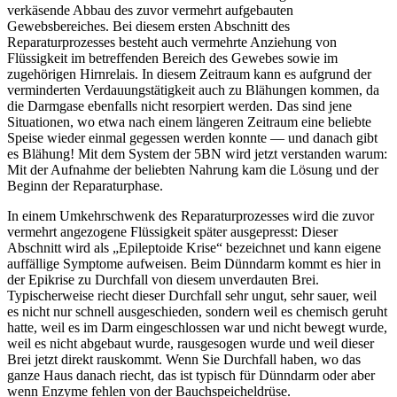
verkäsende Abbau des zuvor vermehrt aufgebauten
Gewebsbereiches. Bei diesem ersten Abschnitt des
Reparaturprozesses besteht auch vermehrte Anziehung von
Flüssigkeit im betreffenden Bereich des Gewebes sowie im
zugehörigen Hirnrelais. In diesem Zeitraum kann es aufgrund der
verminderten Verdauungstätigkeit auch zu Blähungen kommen, da
die Darmgase ebenfalls nicht resorpiert werden. Das sind jene
Situationen, wo etwa nach einem längeren Zeitraum eine beliebte
Speise wieder einmal gegessen werden konnte — und danach gibt
es Blähung! Mit dem System der 5BN wird jetzt verstanden warum:
Mit der Aufnahme der beliebten Nahrung kam die Lösung und der
Beginn der Reparaturphase.
In einem Umkehrschwenk des Reparaturprozesses wird die zuvor
vermehrt angezogene Flüssigkeit später ausgepresst: Dieser
Abschnitt wird als „Epileptoide Krise“ bezeichnet und kann eigene
auffällige Symptome aufweisen. Beim Dünndarm kommt es hier in
der Epikrise zu Durchfall von diesem unverdauten Brei.
Typischerweise riecht dieser Durchfall sehr ungut, sehr sauer, weil
es nicht nur schnell ausgeschieden, sondern weil es chemisch geruht
hatte, weil es im Darm eingeschlossen war und nicht bewegt wurde,
weil es nicht abgebaut wurde, rausgesogen wurde und weil dieser
Brei jetzt direkt rauskommt. Wenn Sie Durchfall haben, wo das
ganze Haus danach riecht, das ist typisch für Dünndarm oder aber
wenn Enzyme fehlen von der Bauchspeicheldrüse.