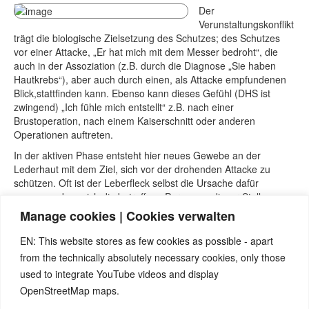
Der
Verunstaltungskonflikt
trägt die biologische Zielsetzung des Schutzes; des Schutzes
vor einer Attacke, „Er hat mich mit dem Messer bedroht“, die
auch in der Assoziation (z.B. durch die Diagnose „Sie haben
Hautkrebs“), aber auch durch einen, als Attacke empfundenen
Blick,stattfinden kann. Ebenso kann dieses Gefühl (DHS ist
zwingend) „Ich fühle mich entstellt“ z.B. nach einer
Brustoperation, nach einem Kaiserschnitt oder anderen
Operationen auftreten.
In der aktiven Phase entsteht hier neues Gewebe an der
Lederhaut mit dem Ziel, sich vor der drohenden Attacke zu
schützen. Oft ist der Leberfleck selbst die Ursache dafür
gewesen, dass sich die betroffene Person an dieser Stelle
verunstaltet gefühlt hat. Vielleicht wurde der „harmlose
Manage cookies | Cookies verwalten
Leberfleck“ bei dem jährlichen „General-Check“ jedes Mal
genauer inspiziert. Aussagen des Therapeuten, wie z.B. „Das
EN: This website stores as few cookies as possible - apart
sollten wir im Auge behalten“, „Das könnte bösartig werden“
from the technically absolutely necessary cookies, only those
usw. reichen oftmals schon aus, um ein DHS zu starten. In
used to integrate YouTube videos and display
diesem Fall tritt ein Melanom mit Pigment auf. Ein
OpenStreetMap maps.
amelanotisches Melanom (ohne Pigment) unterscheidet sich
kaum von seiner Umgebung, so dass es selten diagnostiziert