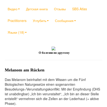
Видео
Детская книга
Отзывы
SBS Atlas
Practitioners
Углубить
Сообщения
Языки (18)
О болезни по-другому
Melanom am Rücken
Das Melanom beinhaltet mit dem Wissen um die Fünf
Biologischen Naturgesetze einen sogenannten
Besudelungs-/Verunstaltungskonflikt. Mit der Empfindung (DHS
ist unabdingbar) „Ich bin verunstaltet“, „Ich bin an dieser Stelle
entstellt“ vermehren sich die Zellen an der Lederhaut (= aktive
Phase).