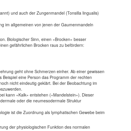
nnt) und auch der Zungenmandel (Tonsilla lingualis)
ndung im allgemeinen von jenen der Gaumenmandeln
on. Biologischer Sinn, einen «Brocken» besser
inen gefährlichen Brocken raus zu befördern:
rmehrung geht ohne Schmerzen einher. Ab einer gewissen
s Beispiel eine Person das Programm der rechten
och nicht eindeutig geklärt. Bei der Beobachtung im
loszuwerden.
ei kann «Kalk» entstehen («Mandelstein»). Dieser
todermale oder die neumesodermale Struktur
ologie ist die Zuordnung als lymphatischen Gewebe beim
ung der physiologischen Funktion des normalen