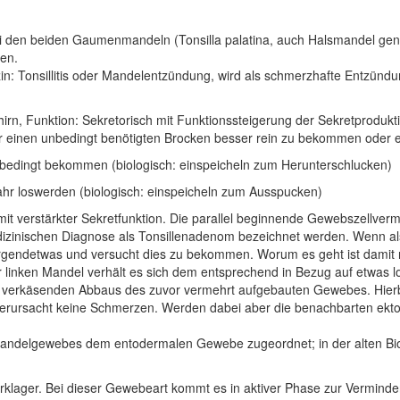
i den beiden Gaumenmandeln (Tonsilla palatina, auch Halsmandel gena
en.
zin: Tonsillitis oder Mandelentzündung, wird als schmerzhafte Entzü
, Funktion: Sekretorisch mit Funktionssteigerung der Sekretprodukti
r einen unbedingt benötigten Brocken besser rein zu bekommen oder e
bedingt bekommen (biologisch: einspeicheln zum Herunterschlucken)
hr loswerden (biologisch: einspeicheln zum Ausspucken)
mit verstärkter Sekretfunktion. Die parallel beginnende Gewebszellve
dizinischen Diagnose als Tonsillenadenom bezeichnet werden. Wenn al
irgendetwas und versucht dies zu bekommen. Worum es geht ist damit n
der linken Mandel verhält es sich dem entsprechend in Bezug auf etwas 
es verkäsenden Abbaus des zuvor vermehrt aufgebauten Gewebes. Hierb
 verursacht keine Schmerzen. Werden dabei aber die benachbarten ek
n Mandelgewebes dem entodermalen Gewebe zugeordnet; in der alten Bi
ager. Bei dieser Gewebeart kommt es in aktiver Phase zur Verminder