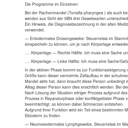
Die Programme im Einzelnen:
Bei der Rachenmandel (Tonsilla pharyngea ) als auch be
werden aus Sicht der 5BN drei Gewebearten unterschied
Ein Hinweis, die Diagnosebezeichnung in der alten Medi
verwendet.
— Entodermales Drüsengewebe: Steuerrelais im Stammhirn
einspeicheln zu können, um je nach Körperlage entwede
…. Körperlage — Rechte Hälfte: Ich muss eine Sache un
…. Körperlage — Linke Hälfte: Ich muss eine Sache/Gefa
In der aktiven Phase kommt es zur Funktionssteigerung 
Größe kann dieser vermehrte Zellaufbau in der schulme
Mandel aktiv hat, dann braucht diese Person unbedingt 
Alltag dieser Person kann dies ersichtlich werden. Bei 
Nach Lösung der Situation eitriger Prozess aufgrund d
Prozess in Reparaturphase oder konfliktgelöster Phase
beeinträchtigt, so können dabei Schmerzen entstehen.
Aufgrund ihrer Funktion wird ein Teil eines bestimmte
Ektoderm zu finden.
— Neumesodermales Lymphgewebe, Steuerrelais im Markl