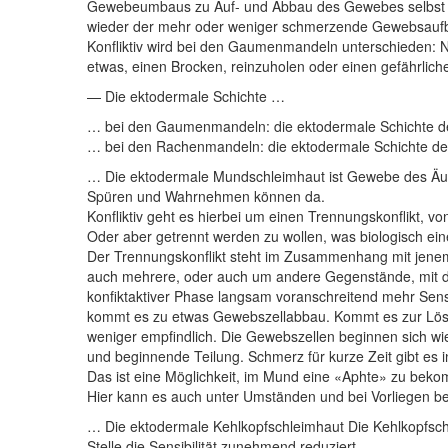
Gewebeumbaus zu Auf- und Abbau des Gewebes selbst un
wieder der mehr oder weniger schmerzende Gewebsauf
Konfliktiv wird bei den Gaumenmandeln unterschieden: Nic
etwas, einen Brocken, reinzuholen oder einen gefährlic
— Die ektodermale Schichte …
… bei den Gaumenmandeln: die ektodermale Schichte de
… bei den Rachenmandeln: die ektodermale Schichte d
… Die ektodermale Mundschleimhaut ist Gewebe des Äuß
Spüren und Wahrnehmen können da.
Konfliktiv geht es hierbei um einen Trennungskonflikt, 
Oder aber getrennt werden zu wollen, was biologisch ein
Der Trennungskonflikt steht im Zusammenhang mit jenem
auch mehrere, oder auch um andere Gegenstände, mit d
konfiktaktiver Phase langsam voranschreitend mehr Sensi
kommt es zu etwas Gewebszellabbau. Kommt es zur Lösu
weniger empfindlich. Die Gewebszellen beginnen sich wi
und beginnende Teilung. Schmerz für kurze Zeit gibt es in
Das ist eine Möglichkeit, im Mund eine «Aphte» zu bek
Hier kann es auch unter Umständen und bei Vorliegen b
… Die ektodermale Kehlkopfschleimhaut Die Kehlkopfschl
Stelle die Sensibilität zunehmend reduziert.