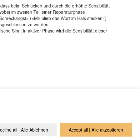
odass beim Schlucken und durch die erhöhte Sensibilität
wobei im zweiten Teil einer Reparaturphase
 «Schreckangst» («Mir blieb das Wort im Hals stecken»)
usgeschlossen zu werden.
sche Sinn: in aktiver Phase wird die Sensibilität dieser
gesetze des ital. Studienverbandes A.L.B.A. (heute: Ass.
ecline all | Alle Ablehnen
Accept all | Alle akzeptieren
онфиденциальности
Контакт
Cookie Policy (EU)