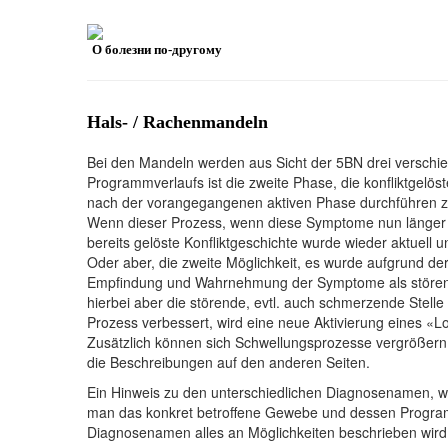
О болезни по-другому
Hals- / Rachenmandeln
Bei den Mandeln werden aus Sicht der 5BN drei verschie
Programmverlaufs ist die zweite Phase, die konfliktgel
nach der vorangegangenen aktiven Phase durchführen 
Wenn dieser Prozess, wenn diese Symptome nun länger al
bereits gelöste Konfliktgeschichte wurde wieder aktuell 
Oder aber, die zweite Möglichkeit, es wurde aufgrund der
Empfindung und Wahrnehmung der Symptome als störend.
hierbei aber die störende, evtl. auch schmerzende Stell
Prozess verbessert, wird eine neue Aktivierung eines «
Zusätzlich können sich Schwellungsprozesse vergrößern
die Beschreibungen auf den anderen Seiten.
Ein Hinweis zu den unterschiedlichen Diagnosenamen, wel
man das konkret betroffene Gewebe und dessen Programm
Diagnosenamen alles an Möglichkeiten beschrieben wird