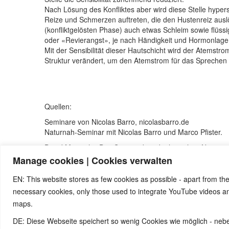
Nach Lösung des Konfliktes aber wird diese Stelle hyper
Reize und Schmerzen auftreten, die den Hustenreiz ausl
(konfliktgelösten Phase) auch etwas Schleim sowie flüssi
oder «Revierangst», je nach Händigkeit und Hormonlag
Mit der Sensibilität dieser Hautschicht wird der Atemstro
Struktur verändert, um den Atemstrom für das Sprechen 
Quellen:
Seminare von Nicolas Barro, nicolasbarro.de
Naturnah-Seminar mit Nicolas Barro und Marco Pfister.
David Münnich, „Das System der 5 biologischen Naturges
Internetseite
www.5bn.de
.
Manage cookies | Cookies verwalten
Zur Einführung: Simona Cella, Marco Pfister, „Krankheit 
Saluta Aktiva Onlus)
EN: This website stores as few cookies as possible - apart from the
necessary cookies, only those used to integrate YouTube videos 
maps.
© 2026 by Ingmar Marquardt
DE: Diese Webseite speichert so wenig Cookies wie möglich - neb