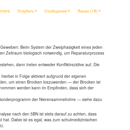
ioners
Углубить
Сообщения
Языки (18)
n Geweben: Beim System der Zweiphasigkeit eines jeden
mten Zeitraum biologisch notwendig, um Reparaturprozess
ehen, dann treten entweder Konfliktrezidive auf. Die
hierbei in Folge aktiviert aufgrund der eigenen
den, um einen Brocken loszuwerden — der Brocken ist
hrgenommen werden kann im Empfinden, dass sich der
rte Sonderprogramm der Nierensammelrohre — siehe dazu
nalyse nach den 5BN ist stets darauf zu achten, dass
hat. Dabei ist es egal, was zum schulmedizinischen
e).