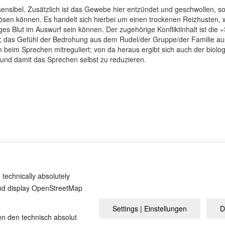
sensibel. Zusätzlich ist das Gewebe hier entzündet und geschwollen, s
ösen können. Es handelt sich hierbei um einen trockenen Reizhusten, 
ges Blut im Auswurf sein können. Der zugehörige Konfliktinhalt ist die
e; das Gefühl der Bedrohung aus dem Rudel/der Gruppe/der Familie a
m beim Sprechen mitreguliert; von da heraus ergibt sich auch der biologi
und damit das Sprechen selbst zu reduzieren.
etze“.
ist etwas anderes“, Einführungsbüchlein zu den fünf biologischen Natur
 technically absolutely
and display OpenStreetMap
Settings | Einstellungen
D
Обзор
отпечаток
Политика К
en den technisch absolut