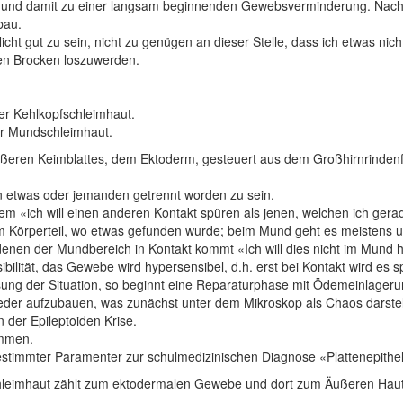
d damit zu einer langsam beginnenden Gewebsverminderung. Nach Lös
bau.
ht gut zu sein, nicht zu genügen an dieser Stelle, dass ich etwas nicht
hen Brocken loszuwerden.
r Kehlkopfschleimhaut.
er Mundschleimhaut.
eren Keimblattes, dem Ektoderm, gesteuert aus dem Großhirnrindenfe
von etwas oder jemanden getrennt worden zu sein.
em «ich will einen anderen Kontakt spüren als jenen, welchen ich gerad
 Körperteil, wo etwas gefunden wurde; beim Mund geht es meistens 
enen der Mundbereich in Kontakt kommt «Ich will dies nicht im Mun
bilität, das Gewebe wird hypersensibel, d.h. erst bei Kontakt wird es
ng der Situation, so beginnt eine Reparaturphase mit Ödemeinlageru
eder aufzubauen, was zunächst unter dem Mikroskop als Chaos darstellt
 der Epileptoiden Krise.
ommen.
estimmter Paramenter zur schulmedizinischen Diagnose «Plattenepit
eimhaut zählt zum ektodermalen Gewebe und dort zum Äußeren Hautsche