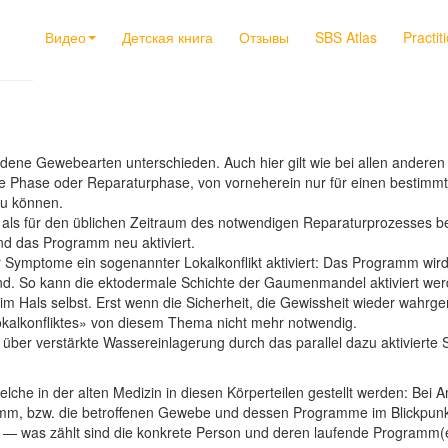
Видео
Детская книга
Отзывы
SBS Atlas
Practit
dene Gewebearten unterschieden. Auch hier gilt wie bei allen andere
öste Phase oder Reparaturphase, von vorneherein nur für einen bestim
zu können.
s für den üblichen Zeitraum des notwendigen Reparaturprozesses best
und das Programm neu aktiviert.
 Symptome ein sogenannter Lokalkonflikt aktiviert: Das Programm wird 
 So kann die ektodermale Schichte der Gaumenmandel aktiviert wer
e im Hals selbst. Erst wenn die Sicherheit, die Gewissheit wieder wa
Lokalkonfliktes» von diesem Thema nicht mehr notwendig.
 über verstärkte Wassereinlagerung durch das parallel dazu aktivie
che in der alten Medizin in diesen Körperteilen gestellt werden: Bei A
, bzw. die betroffenen Gewebe und dessen Programme im Blickpunkt 
 — was zählt sind die konkrete Person und deren laufende Programm(