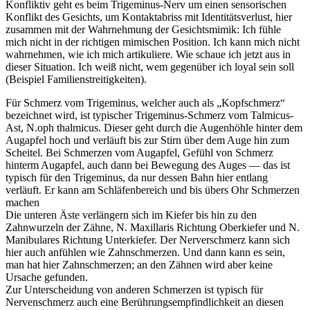
Konfliktiv geht es beim Trigeminus-Nerv um einen sensorischen
Konflikt des Gesichts, um Kontaktabriss mit Identitätsverlust, hier
zusammen mit der Wahrnehmung der Gesichtsmimik: Ich fühle
mich nicht in der richtigen mimischen Position. Ich kann mich nicht
wahrnehmen, wie ich mich artikuliere. Wie schaue ich jetzt aus in
dieser Situation. Ich weiß nicht, wem gegenüber ich loyal sein soll
(Beispiel Familienstreitigkeiten).
Für Schmerz vom Trigeminus, welcher auch als „Kopfschmerz“
bezeichnet wird, ist typischer Trigeminus-Schmerz vom Talmicus-
Ast, N.oph thalmicus. Dieser geht durch die Augenhöhle hinter dem
Augapfel hoch und verläuft bis zur Stirn über dem Auge hin zum
Scheitel. Bei Schmerzen vom Augapfel, Gefühl von Schmerz
hinterm Augapfel, auch dann bei Bewegung des Auges — das ist
typisch für den Trigeminus, da nur dessen Bahn hier entlang
verläuft. Er kann am Schläfenbereich und bis übers Ohr Schmerzen
machen
Die unteren Äste verlängern sich im Kiefer bis hin zu den
Zahnwurzeln der Zähne, N. Maxillaris Richtung Oberkiefer und N.
Manibulares Richtung Unterkiefer. Der Nerverschmerz kann sich
hier auch anfühlen wie Zahnschmerzen. Und dann kann es sein,
man hat hier Zahnschmerzen; an den Zähnen wird aber keine
Ursache gefunden.
Zur Unterscheidung von anderen Schmerzen ist typisch für
Nervenschmerz auch eine Berührungsempfindlichkeit an diesen