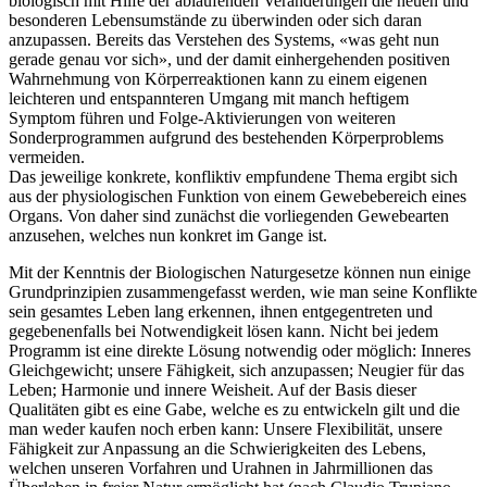
biologisch mit Hilfe der ablaufenden Veränderungen die neuen und
besonderen Lebensumstände zu überwinden oder sich daran
anzupassen. Bereits das Verstehen des Systems, «was geht nun
gerade genau vor sich», und der damit einhergehenden positiven
Wahrnehmung von Körperreaktionen kann zu einem eigenen
leichteren und entspannteren Umgang mit manch heftigem
Symptom führen und Folge-Aktivierungen von weiteren
Sonderprogrammen aufgrund des bestehenden Körperproblems
vermeiden.
Das jeweilige konkrete, konfliktiv empfundene Thema ergibt sich
aus der physiologischen Funktion von einem Gewebebereich eines
Organs. Von daher sind zunächst die vorliegenden Gewebearten
anzusehen, welches nun konkret im Gange ist.
Mit der Kenntnis der Biologischen Naturgesetze können nun einige
Grundprinzipien zusammengefasst werden, wie man seine Konflikte
sein gesamtes Leben lang erkennen, ihnen entgegentreten und
gegebenenfalls bei Notwendigkeit lösen kann. Nicht bei jedem
Programm ist eine direkte Lösung notwendig oder möglich: Inneres
Gleichgewicht; unsere Fähigkeit, sich anzupassen; Neugier für das
Leben; Harmonie und innere Weisheit. Auf der Basis dieser
Qualitäten gibt es eine Gabe, welche es zu entwickeln gilt und die
man weder kaufen noch erben kann: Unsere Flexibilität, unsere
Fähigkeit zur Anpassung an die Schwierigkeiten des Lebens,
welchen unseren Vorfahren und Urahnen in Jahrmillionen das