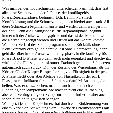
Was man bei den Kopfschmerzen unterscheiden kann, ist, dass fast
alle diese Schmerzen in der 2. Phase, der konfliktgelösten
Phase/Reparaturphase, beginnen. D.h. Beginn kurz nach
Konfliktlösung und die Schmerzen beginnen hierbei auch stark. All
diese Schmerzen beginnen intensiv und werden dann weniger mit
der Zeit. Denn die Lösungsphase, die Reparaturphase, beginnt
immer mit der Aufschwellungsphase und das ist der Moment, wo
die Nerven eingeengt werden und Druck auf das Gehirn kommt.
Wenn der Verlauf des Sonderprogramms ohne Rückfall, ohne
Konfliktrezidiv erfolgt und damit quasi ohne Unterbrechung, dann
geht dies über in die Ausschwemmungsphase, in die konfliktgelöste
Phase B, pcl-B-Phase, wo dann auch mehr gepinkelt und geschwitzt
wird und die Flüssigkeit rauskommt. Dadurch gehen die Schmerzen
automatisch auch zurück. D.h. der Zustand des Wasserhaushalts im
Körper: Ob der Körper Einspeicherung von Flüssigkeit in der pcl-
A-Phase macht oder aber Abgabe von Flüssigkeit in der pcl-B-
Phase, ist ein Indikator für den Schmerzverlauf. Maßnahmen, die
helfen, Wasser rauszuziehen, machen auch automatisch eine
Linderung der Symptomatik. Sie machen nicht eine Aufhebung,
aber eine Verringerung der Symptomatik und sind von daher auch
schon hilfreich in gewissen Mengen.
Wenn jetzt jemand Kopfschmerz hat durch eine Einklemmung von
einem Nerv, von Schwellung vom Gewebe des Neumesoderms mit
Kompression vom Nerv, dann würde Kühlung gut helfen, weil