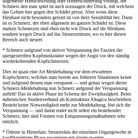
allgemeine Hirnschwellung oder Hirnerschütterung vorliegt, der
Schmerz den man spürt ist auch sozusagen der Druck, mit welchem
das Gehirn hier gegen den Schädel presst. Aber wenn diese
Hirnhaut nicht besonders gereizt ist von ihrer Sensibilität her. Dann
ist es Schmerz, der eben allgemein im ganzen Schädel ist. Diese
starken Schmerzen sind eben nicht wie Druck auf die Hirnhaut,
sondern wegen Druck auf das Steuerzentrum, wo es hier diesen
Bereich auch steuert.
* Schmerz aufgrund von aktiver Verspannung der Faszien der
quergestreiften Kopfmuskulatur wegen der Angst vor den ständig
wiederkehrenden Kopfschmerzen:
Dies ist quasi eine Art Meidehaltung vor dem erwarteten
Kopfschmerz, welchen man bereits aus früheren Situationen kennt
und aufgrund dessen man verspannt — und genau wegen dieser
Schmerz-Meidehaltung nun Schmerz aufgrund der Verspannung
auftritt! Das ist aktive Phase im Schema der Zweiphasigkeit. Beim
italienischen Studienverband als Kontraktura Altagica beschrieben.
Besteht keine Notwendigkeit mehr zur Meidehaltung, löst sich die
Verspannung — und damit endet nicht selten ein bestehender
Schmerz; hier sind Formen von Entspannungsmaßnahmen sehr
nützlich.
* Ödeme in Hirnrelais: Steuerrelais der einzelnen Organgewebe in
konfliktgelöster Phase zusammen mit einem zweiten