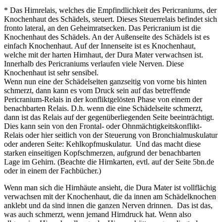
* Das Hirnrelais, welches die Empfindlichkeit des Pericraniums, der
Knochenhaut des Schädels, steuert. Dieses Steuerrelais befindet sich
fronto lateral, an den Geheimratsecken. Das Pericranium ist die
Knochenhaut des Schädels. An der Außenseite des Schädels ist es
einfach Knochenhaut. Auf der Innenseite ist es Knochenhaut,
welche mit der harten Hirnhaut, der Dura Mater verwachsen ist.
Innerhalb des Pericraniums verlaufen viele Nerven. Diese
Knochenhaut ist sehr sensibel.
Wenn nun eine der Schädelseiten ganzseitig von vorne bis hinten
schmerzt, dann kann es vom Druck sein auf das betreffende
Pericranium-Relais in der konfliktgelösten Phase von einem der
benachbarten Relais. D.h. wenn die eine Schädelseite schmerzt,
dann ist das Relais auf der gegenüberliegenden Seite beeinträchtigt.
Dies kann sein von den Frontal- oder Ohnmächtigkeitskonflikt-
Relais oder hier seitlich von der Steuerung von Bronchialmuskulatur
oder anderen Seite: Kehlkopfmuskulatur. Und das macht diese
starken einseitigen Kopfschmerzen, aufgrund der benachbarten
Lage im Gehirn. (Beachte die Hirnkarten, evtl. auf der Seite 5bn.de
oder in einem der Fachbücher.)
Wenn man sich die Hirnhäute ansieht, die Dura Mater ist vollflächig
verwachsen mit der Knochenhaut, die da innen am Schädelknochen
anklebt und da sind innen die ganzen Nerven drinnen. Das ist das,
was auch schmerzt, wenn jemand Hirndruck hat. Wenn also