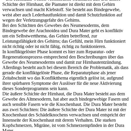
Schichte der Hirnhaut, die Piamater ist direkt mit dem Gehirn
verwachsen und macht Klebstoff. Sie besteht aus Bindegewebe,
weist aber auch Lederhautfunktion und damit Schutzfunktion auf
wegen der Verletzungsgefahr des Gehirns.
Bei den Schichten des Gewebes des Neumesoderms, dem
Bindegewebe der Arachnoidea und Dura Mater geht es konfliktiv
um ein Selbstwertthema, das Gehirn betreffend, zur
Leistungsfähigkeit des Gehirns; das Gefühl, mein Hirn funktioniert
nicht richtig oder ist nicht fähig, richtig zu funktionieren.
In konfliktgelöster Phase kommt es hier zum Reparatur- oder
Regenerationsprozess entsprechend den Beschreibungen über das
Gewebe des Neumesoderms und damit zur Hirnhautentzündung.
Allerdings besteht auch bei diesem Bereich die Problematik, als dass
gerade die konfliktgelöste Phase, die Reparaturphase als jener
Zeitabschnitt wo das Konfliktthema eigentlich gelöst ist, aufgrund
ihrer spürbaren Symptome der Auslöser für die neue Aktivierung
dieses Sonderprogramms sein kann.
Die äußere Schichte der Hirnhaut, die Dura Mater besteht aus dem
Gewebe des Altmesoderm, hat aber auch bindegewebige Fasern und
auch sensible Fasern wie die Knochenhaut. Die Dura Mater besteht
aus zwei Schichten: Die äußere Schichte der Dura Mater ist mit der
Knochenhaut des Schädelknochens verwachsen und entspricht der
Innenseite der Knochenhaut mit derem Verhalten. Die starken
Kopfschmerzen, Migräne, ist vom Schmerzempfinden in der Dura
Mater.