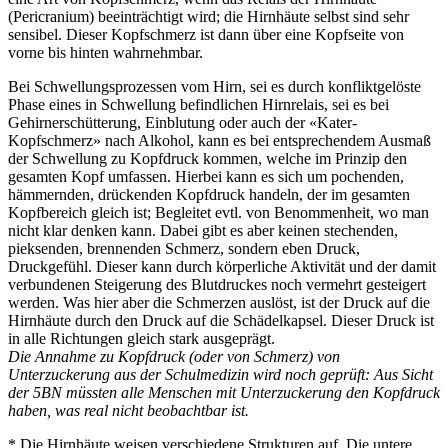
(Pericranium) beeinträchtigt wird; die Hirnhäute selbst sind sehr
sensibel. Dieser Kopfschmerz ist dann über eine Kopfseite von
vorne bis hinten wahrnehmbar.
Bei Schwellungsprozessen vom Hirn, sei es durch konfliktgelöste
Phase eines in Schwellung befindlichen Hirnrelais, sei es bei
Gehirnerschütterung, Einblutung oder auch der «Kater-
Kopfschmerz» nach Alkohol, kann es bei entsprechendem Ausmaß
der Schwellung zu Kopfdruck kommen, welche im Prinzip den
gesamten Kopf umfassen. Hierbei kann es sich um pochenden,
hämmernden, drückenden Kopfdruck handeln, der im gesamten
Kopfbereich gleich ist; Begleitet evtl. von Benommenheit, wo man
nicht klar denken kann. Dabei gibt es aber keinen stechenden,
pieksenden, brennenden Schmerz, sondern eben Druck,
Druckgefühl. Dieser kann durch körperliche Aktivität und der damit
verbundenen Steigerung des Blutdruckes noch vermehrt gesteigert
werden. Was hier aber die Schmerzen auslöst, ist der Druck auf die
Hirnhäute durch den Druck auf die Schädelkapsel. Dieser Druck ist
in alle Richtungen gleich stark ausgeprägt.
Die Annahme zu Kopfdruck (oder von Schmerz) von
Unterzuckerung aus der Schulmedizin wird noch geprüft: Aus Sicht
der 5BN müssten alle Menschen mit Unterzuckerung den Kopfdruck
haben, was real nicht beobachtbar ist.
* Die Hirnhäute weisen verschiedene Strukturen auf. Die untere