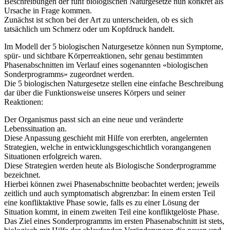
Beschreibungen der fünf biologischen Naturgesetze nun konkret als
Ursache in Frage kommen.
Zunächst ist schon bei der Art zu unterscheiden, ob es sich
tatsächlich um Schmerz oder um Kopfdruck handelt.
Im Modell der 5 biologischen Naturgesetze können nun Symptome,
spür- und sichtbare Körperreaktionen, sehr genau bestimmten
Phasenabschnitten im Verlauf eines sogenannten «biologischen
Sonderprogramms» zugeordnet werden.
Die 5 biologischen Naturgesetze stellen eine einfache Beschreibung
dar über die Funktionsweise unseres Körpers und seiner
Reaktionen:
Der Organismus passt sich an eine neue und veränderte
Lebenssituation an.
Diese Anpassung geschieht mit Hilfe von ererbten, angelernten
Strategien, welche in entwicklungsgeschichtlich vorangangenen
Situationen erfolgreich waren.
Diese Strategien werden heute als Biologische Sonderprogramme
bezeichnet.
Hierbei können zwei Phasenabschnitte beobachtet werden; jeweils
zeitlich und auch symptomatisch abgrenzbar: In einem ersten Teil
eine konfliktaktive Phase sowie, falls es zu einer Lösung der
Situation kommt, in einem zweiten Teil eine konfliktgelöste Phase.
Das Ziel eines Sonderprogramms im ersten Phasenabschnitt ist stets,