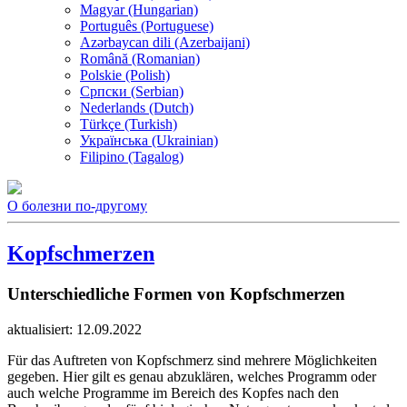
Magyar (Hungarian)
Português (Portuguese)
Azərbaycan dili (Azerbaijani)
Română (Romanian)
Polskie (Polish)
Српски (Serbian)
Nederlands (Dutch)
Türkçe (Turkish)
Українська (Ukrainian)
Filipino (Tagalog)
О болезни по-другому
Kopfschmerzen
Unterschiedliche Formen von Kopfschmerzen
aktualisiert: 12.09.2022
Für das Auftreten von Kopfschmerz sind mehrere Möglichkeiten
gegeben. Hier gilt es genau abzuklären, welches Programm oder
auch welche Programme im Bereich des Kopfes nach den