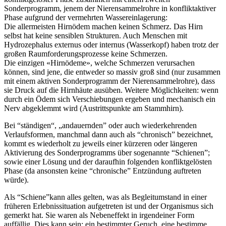
Sonderprogramm, jenem der Nierensammelrohre in konfliktaktiver
Phase aufgrund der vermehrten Wassereinlagerung:
Die allermeisten Hirnödem machen keinen Schmerz. Das Hirn
selbst hat keine sensiblen Strukturen. Auch Menschen mit
Hydrozephalus externus oder internus (Wasserkopf) haben trotz der
großen Raumforderungsprozesse keine Schmerzen.
Die einzigen «Hirnödeme», welche Schmerzen verursachen
können, sind jene, die entweder so massiv groß sind (nur zusammen
mit einem aktiven Sonderprogramm der Nierensammelrohre), dass
sie Druck auf die Hirnhäute ausüben. Weitere Möglichkeiten: wenn
durch ein Ödem sich Verschiebungen ergeben und mechanisch ein
Nerv abgeklemmt wird (Austrittspunkte am Stammhirn).
Bei “ständigen“, „andauernden” oder auch wiederkehrenden
Verlaufsformen, manchmal dann auch als “chronisch” bezeichnet,
kommt es wiederholt zu jeweils einer kürzeren oder längeren
Aktivierung des Sonderprogramms über sogenannte “Schienen”;
sowie einer Lösung und der daraufhin folgenden konfliktgelösten
Phase (da ansonsten keine “chronische” Entzündung auftreten
würde).
Als “Schiene”kann alles gelten, was als Begleitumstand in einer
früheren Erlebnissituation aufgetreten ist und der Organismus sich
gemerkt hat. Sie waren als Nebeneffekt in irgendeiner Form
auffällig. Dies kann sein: ein bestimmter Geruch, eine bestimme