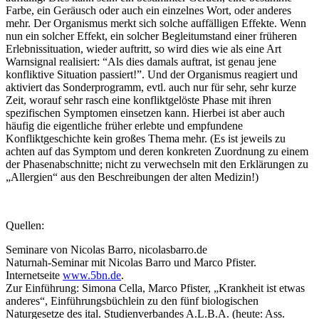
Farbe, ein Geräusch oder auch ein einzelnes Wort, oder anderes
mehr. Der Organismus merkt sich solche auffälligen Effekte. Wenn
nun ein solcher Effekt, ein solcher Begleitumstand einer früheren
Erlebnissituation, wieder auftritt, so wird dies wie als eine Art
Warnsignal realisiert: “Als dies damals auftrat, ist genau jene
konfliktive Situation passiert!”. Und der Organismus reagiert und
aktiviert das Sonderprogramm, evtl. auch nur für sehr, sehr kurze
Zeit, worauf sehr rasch eine konfliktgelöste Phase mit ihren
spezifischen Symptomen einsetzen kann. Hierbei ist aber auch
häufig die eigentliche früher erlebte und empfundene
Konfliktgeschichte kein großes Thema mehr. (Es ist jeweils zu
achten auf das Symptom und deren konkreten Zuordnung zu einem
der Phasenabschnitte; nicht zu verwechseln mit den Erklärungen zu
„Allergien“ aus den Beschreibungen der alten Medizin!)
Quellen:
Seminare von Nicolas Barro, nicolasbarro.de
Naturnah-Seminar mit Nicolas Barro und Marco Pfister.
Internetseite
www.5bn.de
.
Zur Einführung: Simona Cella, Marco Pfister, „Krankheit ist etwas
anderes“, Einführungsbüchlein zu den fünf biologischen
Naturgesetze des ital. Studienverbandes A.L.B.A. (heute: Ass.