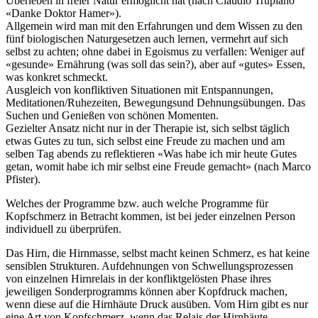
Überleben in freier Natur ermöglicht hat (nach Claudio Trupiano
«Danke Doktor Hamer»).
Allgemein wird man mit den Erfahrungen und dem Wissen zu den
fünf biologischen Naturgesetzen auch lernen, vermehrt auf sich
selbst zu achten; ohne dabei in Egoismus zu verfallen: Weniger auf
«gesunde» Ernährung (was soll das sein?), aber auf «gutes» Essen,
was konkret schmeckt.
Ausgleich von konfliktiven Situationen mit Entspannungen,
Meditationen/Ruhezeiten, Bewegungsund Dehnungsübungen. Das
Suchen und Genießen von schönen Momenten.
Gezielter Ansatz nicht nur in der Therapie ist, sich selbst täglich
etwas Gutes zu tun, sich selbst eine Freude zu machen und am
selben Tag abends zu reflektieren «Was habe ich mir heute Gutes
getan, womit habe ich mir selbst eine Freude gemacht» (nach Marco
Pfister).
Welches der Programme bzw. auch welche Programme für
Kopfschmerz in Betracht kommen, ist bei jeder einzelnen Person
individuell zu überprüfen.
Das Hirn, die Hirnmasse, selbst macht keinen Schmerz, es hat keine
sensiblen Strukturen. Aufdehnungen von Schwellungsprozessen
von einzelnen Hirnrelais in der konfliktgelösten Phase ihres
jeweiligen Sonderprogramms können aber Kopfdruck machen,
wenn diese auf die Hirnhäute Druck ausüben. Vom Hirn gibt es nur
eine Art von Kopfschmerz, wenn das Relais der Hirnhäute