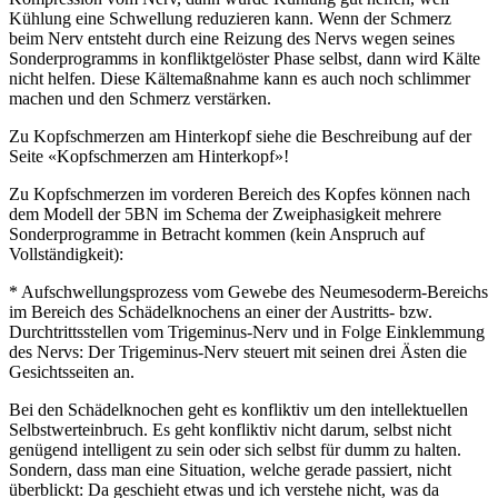
Kühlung eine Schwellung reduzieren kann. Wenn der Schmerz
beim Nerv entsteht durch eine Reizung des Nervs wegen seines
Sonderprogramms in konfliktgelöster Phase selbst, dann wird Kälte
nicht helfen. Diese Kältemaßnahme kann es auch noch schlimmer
machen und den Schmerz verstärken.
Zu Kopfschmerzen am Hinterkopf siehe die Beschreibung auf der
Seite «Kopfschmerzen am Hinterkopf»!
Zu Kopfschmerzen im vorderen Bereich des Kopfes können nach
dem Modell der 5BN im Schema der Zweiphasigkeit mehrere
Sonderprogramme in Betracht kommen (kein Anspruch auf
Vollständigkeit):
* Aufschwellungsprozess vom Gewebe des Neumesoderm-Bereichs
im Bereich des Schädelknochens an einer der Austritts- bzw.
Durchtrittsstellen vom Trigeminus-Nerv und in Folge Einklemmung
des Nervs: Der Trigeminus-Nerv steuert mit seinen drei Ästen die
Gesichtsseiten an.
Bei den Schädelknochen geht es konfliktiv um den intellektuellen
Selbstwerteinbruch. Es geht konfliktiv nicht darum, selbst nicht
genügend intelligent zu sein oder sich selbst für dumm zu halten.
Sondern, dass man eine Situation, welche gerade passiert, nicht
überblickt: Da geschieht etwas und ich verstehe nicht, was da