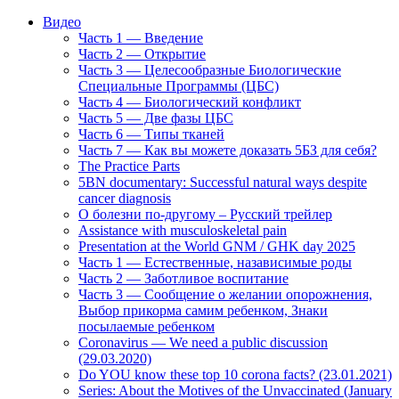
Видео
Часть 1 — Введение
Часть 2 — Открытие
Часть 3 — Целесообразные Биологические
Специальные Программы (ЦБС)
Часть 4 — Биологический конфликт
Часть 5 — Две фазы ЦБС
Часть 6 — Типы тканей
Часть 7 — Как вы можете доказать 5БЗ для себя?
The Practice Parts
5BN documentary: Successful natural ways despite
cancer diagnosis
О болезни по-другому – Русский трейлер
Assistance with musculoskeletal pain
Presentation at the World GNM / GHK day 2025
Часть 1 — Естественные, назависимые роды
Часть 2 — Заботливое воспитание
Часть 3 — Сообщение о желании опорожнения,
Выбор прикорма самим ребенком, Знаки
посылаемые ребенком
Coronavirus — We need a public discussion
(29.03.2020)
Do YOU know these top 10 corona facts? (23.01.2021)
Series: About the Motives of the Unvaccinated (January