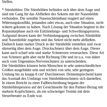
Stellen.
* Stirnhöhlen: Die Stirnhöhlen befinden sich über dem Auge und
sind mit Gang für das Abfließen des Sekrets mit der Nasenhöhle
verbunden. Die sensible Nasenschleimhaut reagiert auf einen
Witterungskonflikt, jemanden oder etwas, auch eine Situation, nicht
wittern gekonnt zu haben. Nach Lösung der Situation beginnt in der
Reparaturphase auch ein Entzündungs- und Schwellungsprozess.
Aufgrund dessen kann der Verbindungsgang zwischen Stirnhöhle
und Nasenhöhle zugehen und das Sekret nicht mehr abfließen.
Dadurch kann starker Druck in der Stirnhöhle entstehen und zwar
stirnseitig über dem Auge, Druckschmerz über dem Auge. Dieser
kann auch scharf sein und starke Schmerzen verursachen. Diese Art
von Schmerz geht aber nicht Richtung Ohr und ist u.a. von daher
auch vom Trigeminus-Nervenschmerz zu unterscheiden.
Die Stirnhöhlen können beim Menschen in sehr unterschiedlichen
Größen ausgebildet sein und reichen von sehr, sehr geringem
Umfang bis zu knapp 8 cm³ Durchmesser. Dementsprechend kann
das Ausmaß des Umfangs von Stirnhöhlenschmerz sich darstellen.
In einem Bericht zu einer Fallbeschreibung begann der
Stirnhöhlenprozess auf der Gesichtsseite für den Partner-Bezug mit
starkem Kopfschmerz, als ein schwieriger Termin mit dem
Steuerberater zu Ende war.