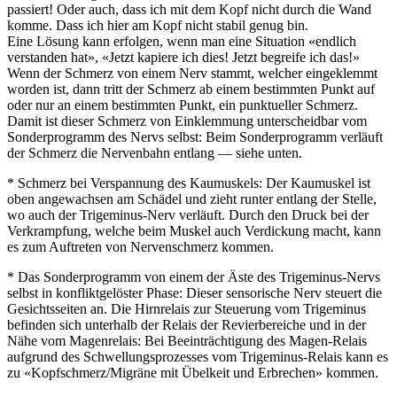
passiert! Oder auch, dass ich mit dem Kopf nicht durch die Wand
komme. Dass ich hier am Kopf nicht stabil genug bin.
Eine Lösung kann erfolgen, wenn man eine Situation «endlich
verstanden hat», «Jetzt kapiere ich dies! Jetzt begreife ich das!»
Wenn der Schmerz von einem Nerv stammt, welcher eingeklemmt
worden ist, dann tritt der Schmerz ab einem bestimmten Punkt auf
oder nur an einem bestimmten Punkt, ein punktueller Schmerz.
Damit ist dieser Schmerz von Einklemmung unterscheidbar vom
Sonderprogramm des Nervs selbst: Beim Sonderprogramm verläuft
der Schmerz die Nervenbahn entlang — siehe unten.
* Schmerz bei Verspannung des Kaumuskels: Der Kaumuskel ist
oben angewachsen am Schädel und zieht runter entlang der Stelle,
wo auch der Trigeminus-Nerv verläuft. Durch den Druck bei der
Verkrampfung, welche beim Muskel auch Verdickung macht, kann
es zum Auftreten von Nervenschmerz kommen.
* Das Sonderprogramm von einem der Äste des Trigeminus-Nervs
selbst in konfliktgelöster Phase: Dieser sensorische Nerv steuert die
Gesichtsseiten an. Die Hirnrelais zur Steuerung vom Trigeminus
befinden sich unterhalb der Relais der Revierbereiche und in der
Nähe vom Magenrelais: Bei Beeinträchtigung des Magen-Relais
aufgrund des Schwellungsprozesses vom Trigeminus-Relais kann es
zu «Kopfschmerz/Migräne mit Übelkeit und Erbrechen» kommen.